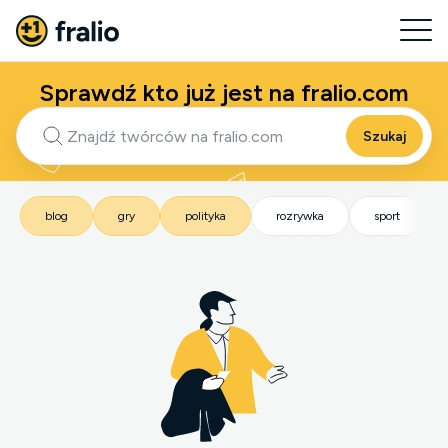
Sprawdź kto już jest na fralio.com
Szukaj
blog
gry
polityka
rozrywka
sport