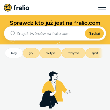
Sprawdź kto już jest na fralio.com
Szukaj
blog
gry
polityka
rozrywka
sport