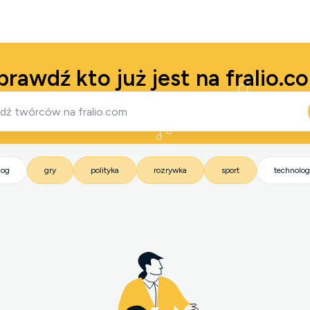
prawdź kto już jest na fralio.c
log
gry
polityka
rozrywka
sport
technolog