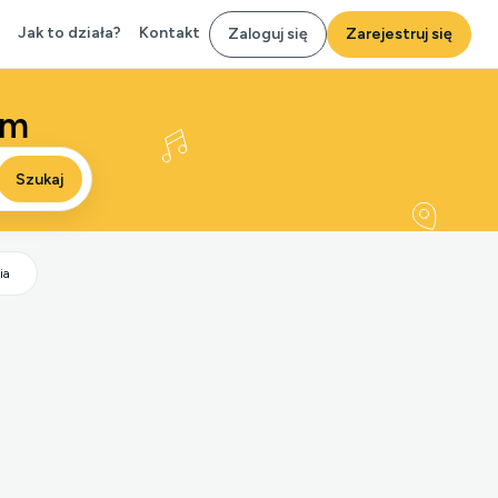
Jak to działa?
Kontakt
Zaloguj się
Zarejestruj się
om
Szukaj
ia