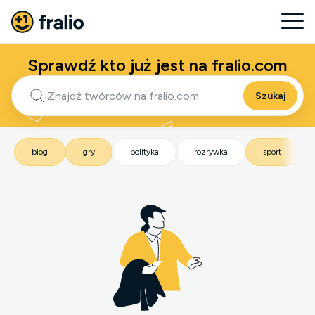
Sprawdź kto już jest na fralio.com
Szukaj
blog
gry
polityka
rozrywka
sport