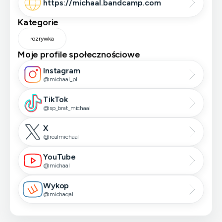
https://michaal.bandcamp.com
Kategorie
rozrywka
Moje profile społecznościowe
Instagram
@michaal_pl
TikTok
@sp_brat_michaal
X
@realmichaal
YouTube
@michaal
Wykop
@michaqal