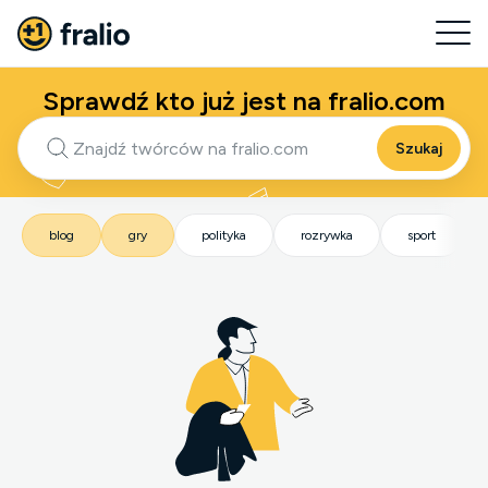
Sprawdź kto już jest na fralio.com
Szukaj
blog
gry
polityka
rozrywka
sport