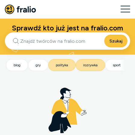
Sprawdź kto już jest na fralio.com
Szukaj
blog
gry
polityka
rozrywka
sport