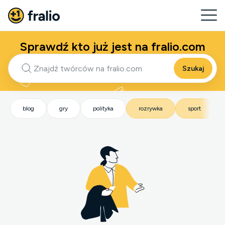
Sprawdź kto już jest na fralio.com
Szukaj
blog
gry
polityka
rozrywka
sport