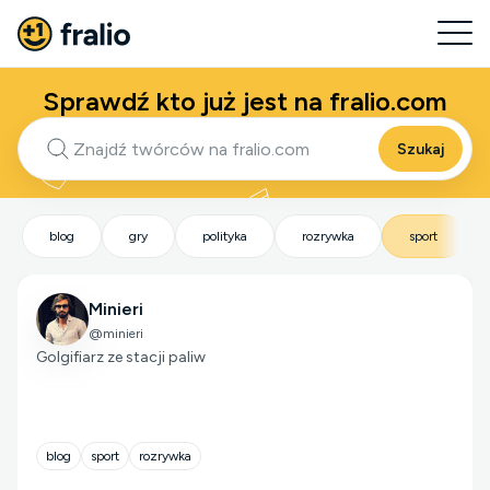
Sprawdź kto już jest na fralio.com
Szukaj
blog
gry
polityka
rozrywka
sport
Minieri
@minieri
Golgifiarz ze stacji paliw
blog
sport
rozrywka