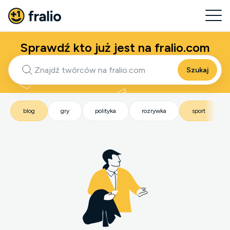
Sprawdź kto już jest na fralio.com
Szukaj
blog
gry
polityka
rozrywka
sport