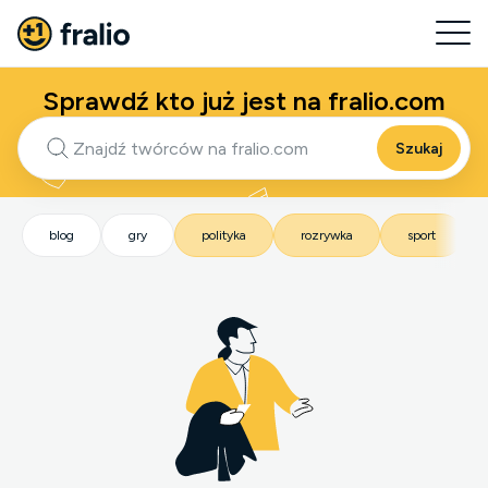
Sprawdź kto już jest na fralio.com
Szukaj
blog
gry
polityka
rozrywka
sport